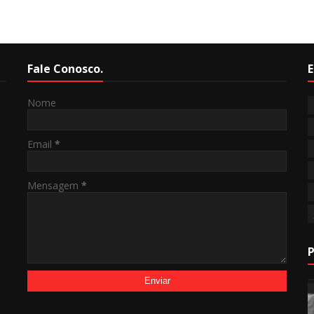
Fale Conosco.
E
Nome
Email
*
Mensagem
*
P