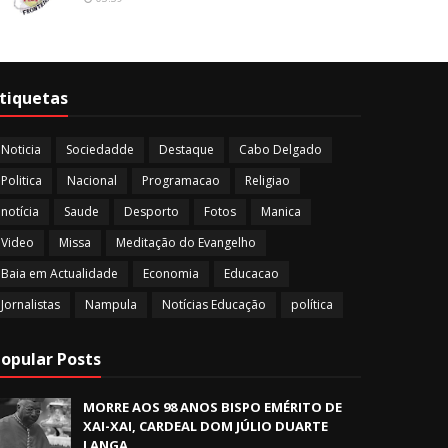
tiquetas
Noticia
Sociedadde
Destaque
Cabo Delgado
Politica
Nacional
Programacao
Religiao
notícia
Saude
Desporto
Fotos
Manica
Video
Missa
Meditação do Evangelho
Baia em Actualidade
Economia
Educacao
Jornalistas
Nampula
Notícias Educação
política
opular Posts
MORRE AOS 98 ANOS BISPO EMÉRITO DE
XAI-XAI, CARDEAL DOM JÚLIO DUARTE
LANGA