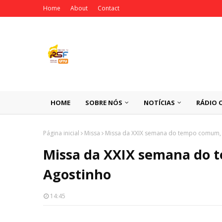
Home
About
Contact
HOME
SOBRE NÓS
NOTÍCIAS
RÁDIO 
Página inicial
Missa
Missa da XXIX semana do tempo comum, 
Missa da XXIX semana do 
Agostinho
14:45