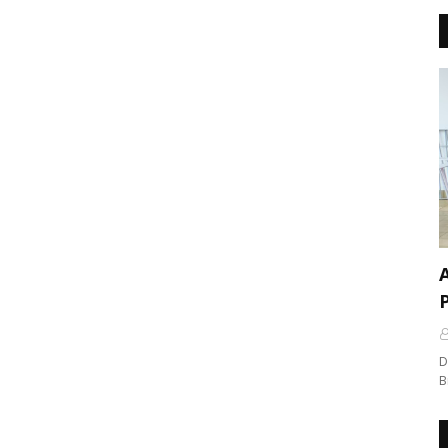
A
D
B