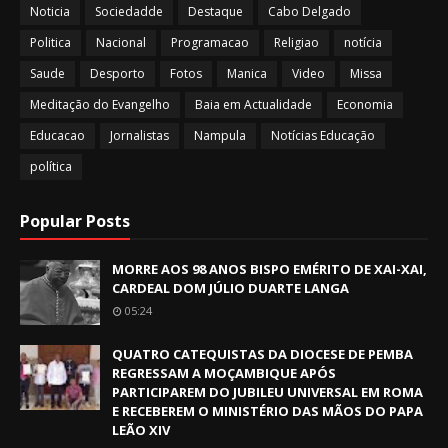
Noticia
Sociedadde
Destaque
Cabo Delgado
Politica
Nacional
Programacao
Religiao
notícia
Saude
Desporto
Fotos
Manica
Video
Missa
Meditação do Evangelho
Baia em Actualidade
Economia
Educacao
Jornalistas
Nampula
Notícias Educação
política
Popular Posts
MORRE AOS 98 ANOS BISPO EMÉRITO DE XAI-XAI,
CARDEAL DOM JÚLIO DUARTE LANGA
05:24
QUATRO CATEQUISTAS DA DIOCESE DE PEMBA
REGRESSAM A MOÇAMBIQUE APÓS
PARTICIPAREM DO JUBILEU UNIVERSAL EM ROMA
E RECEBEREM O MINISTÉRIO DAS MÃOS DO PAPA
LEÃO XIV