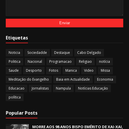
Etiquetas
Noticia
Sociedadde
Destaque
Cabo Delgado
Politica
Nacional
Programacao
Religiao
notícia
Saude
Desporto
Fotos
Manica
Video
Missa
Meditação do Evangelho
Baia em Actualidade
Economia
Educacao
Jornalistas
Nampula
Notícias Educação
política
Popular Posts
MORRE AOS 98 ANOS BISPO EMÉRITO DE XAI-XAI,