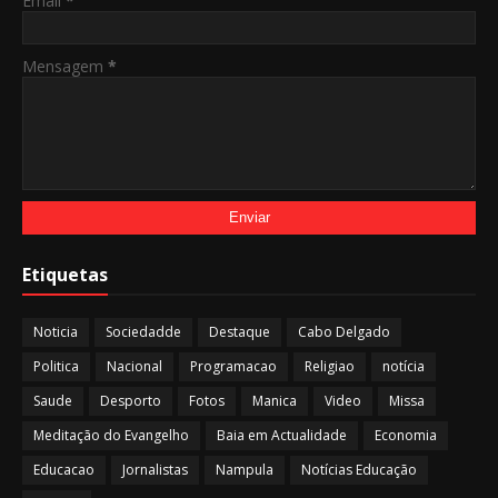
Email
*
Mensagem
*
Etiquetas
Noticia
Sociedadde
Destaque
Cabo Delgado
Politica
Nacional
Programacao
Religiao
notícia
Saude
Desporto
Fotos
Manica
Video
Missa
Meditação do Evangelho
Baia em Actualidade
Economia
Educacao
Jornalistas
Nampula
Notícias Educação