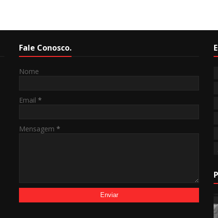
Fale Conosco.
E
Nome
Email
*
Mensagem
*
P