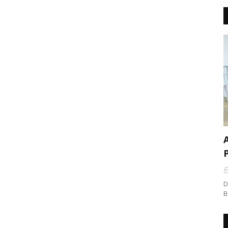
A
D
B