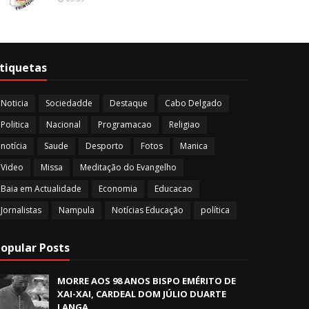
tiquetas
Noticia
Sociedadde
Destaque
Cabo Delgado
Politica
Nacional
Programacao
Religiao
notícia
Saude
Desporto
Fotos
Manica
Video
Missa
Meditação do Evangelho
Baia em Actualidade
Economia
Educacao
Jornalistas
Nampula
Notícias Educação
política
opular Posts
MORRE AOS 98 ANOS BISPO EMÉRITO DE
XAI-XAI, CARDEAL DOM JÚLIO DUARTE
LANGA