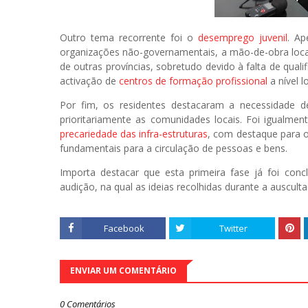
Outro tema recorrente foi o
desemprego juvenil
. A
organizações não-governamentais, a mão-de-obra local
de outras províncias, sobretudo devido à falta de qual
activação de
centros de formação profissional
a nível lo
Por fim, os residentes destacaram a necessidade 
prioritariamente as comunidades locais. Foi igualme
precariedade das infra-estruturas
, com destaque para o
fundamentais para a circulação de pessoas e bens.
Importa destacar que esta primeira fase já foi con
audição, na qual as ideias recolhidas durante a auscu
Facebook
Twitter
ENVIAR UM COMENTÁRIO
0 Comentários