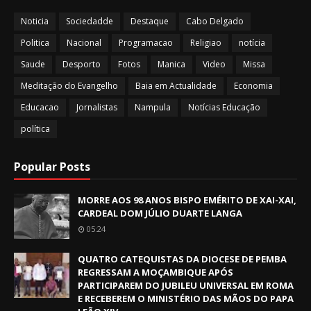
Noticia
Sociedadde
Destaque
Cabo Delgado
Politica
Nacional
Programacao
Religiao
notícia
Saude
Desporto
Fotos
Manica
Video
Missa
Meditação do Evangelho
Baia em Actualidade
Economia
Educacao
Jornalistas
Nampula
Notícias Educação
política
Popular Posts
MORRE AOS 98 ANOS BISPO EMÉRITO DE XAI-XAI,
CARDEAL DOM JÚLIO DUARTE LANGA
05:24
QUATRO CATEQUISTAS DA DIOCESE DE PEMBA
REGRESSAM A MOÇAMBIQUE APÓS
PARTICIPAREM DO JUBILEU UNIVERSAL EM ROMA
E RECEBEREM O MINISTÉRIO DAS MÃOS DO PAPA