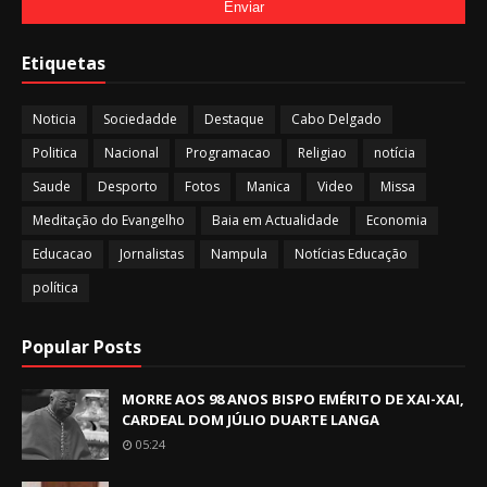
Etiquetas
Noticia
Sociedadde
Destaque
Cabo Delgado
Politica
Nacional
Programacao
Religiao
notícia
Saude
Desporto
Fotos
Manica
Video
Missa
Meditação do Evangelho
Baia em Actualidade
Economia
Educacao
Jornalistas
Nampula
Notícias Educação
política
Popular Posts
MORRE AOS 98 ANOS BISPO EMÉRITO DE XAI-XAI,
CARDEAL DOM JÚLIO DUARTE LANGA
05:24