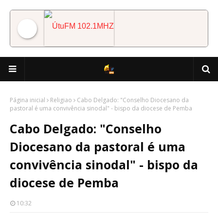
ÚtuFM 102.1MHZ
Página inicial
Religiao
Cabo Delgado: "Conselho Diocesano da
pastoral é uma convivência sinodal" - bispo da diocese de Pemba
Cabo Delgado: "Conselho
Diocesano da pastoral é uma
convivência sinodal" - bispo da
diocese de Pemba
10:32