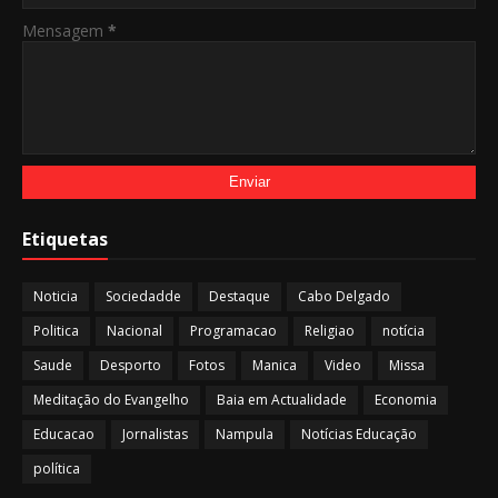
Mensagem
*
Etiquetas
Noticia
Sociedadde
Destaque
Cabo Delgado
Politica
Nacional
Programacao
Religiao
notícia
Saude
Desporto
Fotos
Manica
Video
Missa
Meditação do Evangelho
Baia em Actualidade
Economia
Educacao
Jornalistas
Nampula
Notícias Educação
política