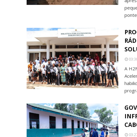
apre
peque
ponte
PRO
RÁD
SOL
03:3
A H2N
Acel
habil
progr
GOV
INF
CAB
03:2