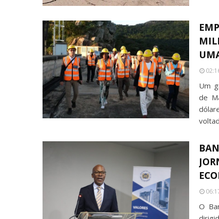
EMP
MIL
UMA
02:1
Um gr
de Mâ
dólar
volta
BAN
JOR
ECO
06:1
O Ba
dirig