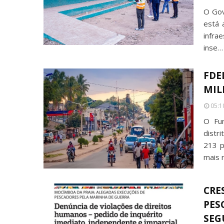
O Gov
está a
infrae
inse…
FDE
MIL
05:1
O Fun
distr
213 p
mais 
CRE
PES
SEG