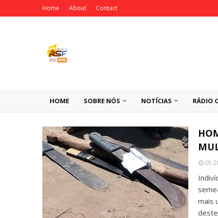
Home
About
Contact
HOME
SOBRE NÓS
NOTÍCIAS
RÁDIO 
HOM
MUL
05:2
Indiv
semea
mais 
deste