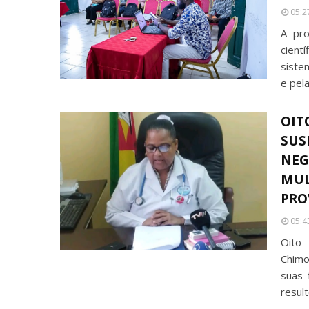
05:2
A pro
cientí
siste
e pel
OIT
SUS
NEG
MUL
PRO
05:4
Oito 
Chimo
suas 
resul