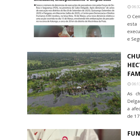
06:3
O Cen
esta 
execu
e Seg
CHU
HEC
FAM
06:1
As ch
Delgad
a afe
de 17
FUN