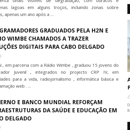
senta sinais visíveis de degradação, com buracos e
nas lagoas em alguns troços, incluindo zonas sobre
s, apenas um ano após a …
GRAMADORES GRADUADOS PELA H2N E
IO WIMBE CHAMADOS A TRAZER
UÇÕES DIGITAIS PARA CABO DELGADO
8
 , em parceria com a Rádio Wimbe , graduou 15 jovens do
erador Juvenil , integrados no projecto CRP IV, em
idades para a vida, radiojornalismo , informática básica e
A
amação web . …
ERNO E BANCO MUNDIAL REFORÇAM
D
RAESTRUTURAS DA SAÚDE E EDUCAÇÃO EM
B
O DELGADO
7