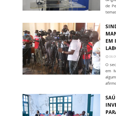
de Pe
temas
SIN
MAN
EM 
LAB
06:0
O secr
em Ma
algum
afirm
SAÚ
INV
PAR