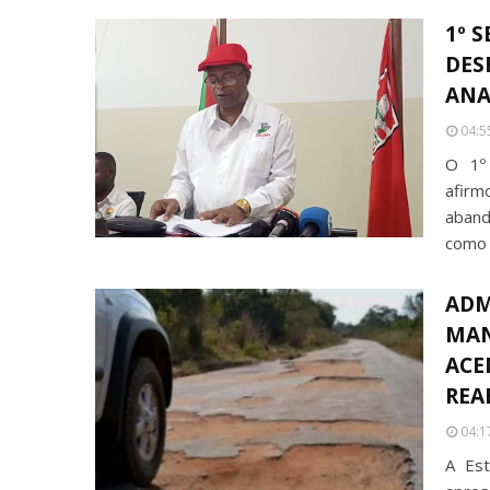
1º 
DES
ANA
04:5
O 1º 
afirm
aband
como 
ADM
MAN
ACE
REA
04:1
A Est