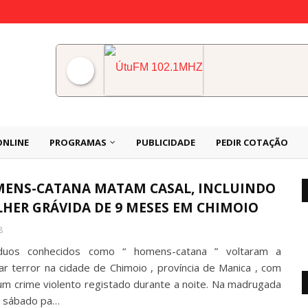
ÚtuFM 102.1MHZ
ONLINE
PROGRAMAS
PUBLICIDADE
PEDIR COTAÇÃO
ENS-CATANA MATAM CASAL, INCLUINDO
HER GRÁVIDA DE 9 MESES EM CHIMOIO
8
íduos conhecidos como “ homens-catana ” voltaram a
r terror na cidade de Chimoio , província de Manica , com
um crime violento registado durante a noite. Na madrugada
 sábado pa…