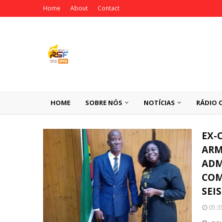
Home
About
Contact
HOME
SOBRE NÓS
NOTÍCIAS
RÁDIO 
EX-
ARM
ADM
COM
SEI
05:3