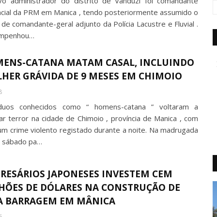
o administrador do distrito de Vanduzi foi comandante
ncial da PRM em Manica , tendo posteriormente assumido o
 de comandante-geral adjunto da Polícia Lacustre e Fluvial .
mpenhou…
ENS-CATANA MATAM CASAL, INCLUINDO
HER GRÁVIDA DE 9 MESES EM CHIMOIO
8
íduos conhecidos como “ homens-catana ” voltaram a
r terror na cidade de Chimoio , província de Manica , com
um crime violento registado durante a noite. Na madrugada
 sábado pa…
RESÁRIOS JAPONESES INVESTEM CEM
HÕES DE DÓLARES NA CONSTRUÇÃO DE
 BARRAGEM EM MÂNICA
6