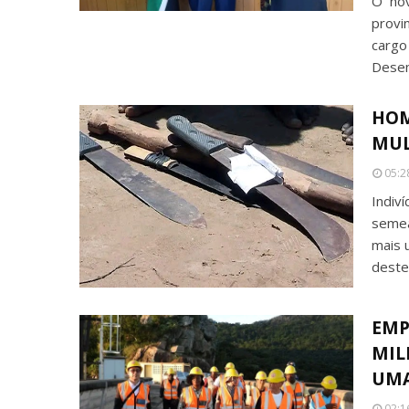
O nov
provi
cargo
Dese
HOM
MUL
05:2
Indiv
semea
mais 
deste
EMP
MIL
UMA
02:1