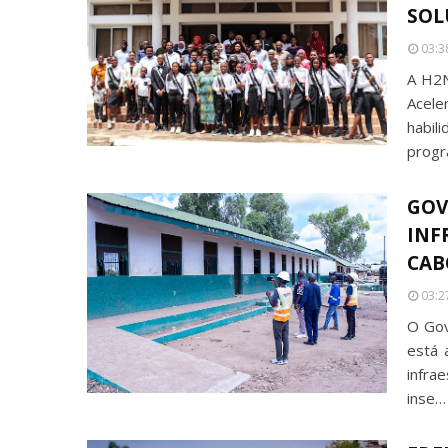
SOL
03:3
A H2N
Acel
habil
progr
GOV
INF
CAB
03:2
O Gov
está a
infrae
inse…