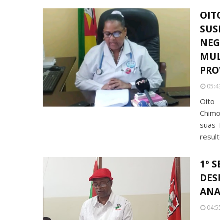
OIT
SUS
NEG
MUL
PRO
05:4
Oito 
Chimo
suas 
resul
1º 
DES
ANA
04:5