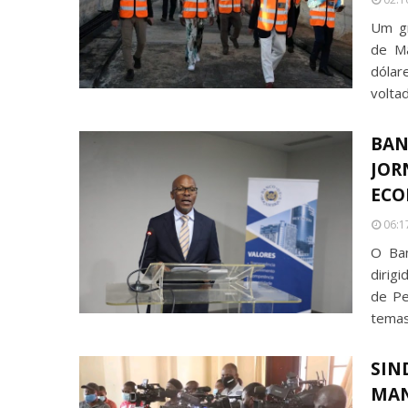
Um gr
de Mâ
dólar
volta
BAN
JOR
ECO
06:1
O Ba
dirig
de Pe
temas
SIN
MAN