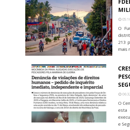
FDE
MIL
05:1
O Fun
distr
213 p
mais 
CRE
PES
SEG
06:3
O Cen
esta 
execu
e Seg