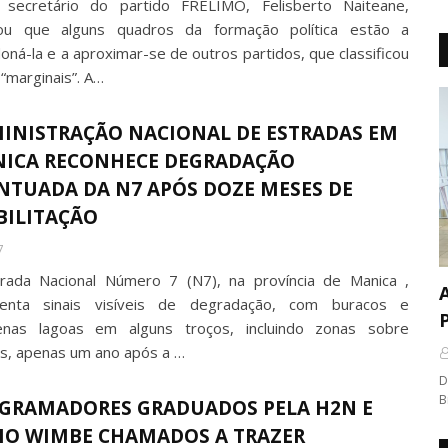
secretário do partido FRELIMO, Felisberto Naiteane,
ou que alguns quadros da formação política estão a
oná-la e a aproximar-se de outros partidos, que classificou
“marginais”. A…
INISTRAÇÃO NACIONAL DE ESTRADAS EM
ICA RECONHECE DEGRADAÇÃO
NTUADA DA N7 APÓS DOZE MESES DE
BILITAÇÃO
7
rada Nacional Número 7 (N7), na província de Manica ,
A
senta sinais visíveis de degradação, com buracos e
nas lagoas em alguns troços, incluindo zonas sobre
s, apenas um ano após a …
D
B
GRAMADORES GRADUADOS PELA H2N E
IO WIMBE CHAMADOS A TRAZER