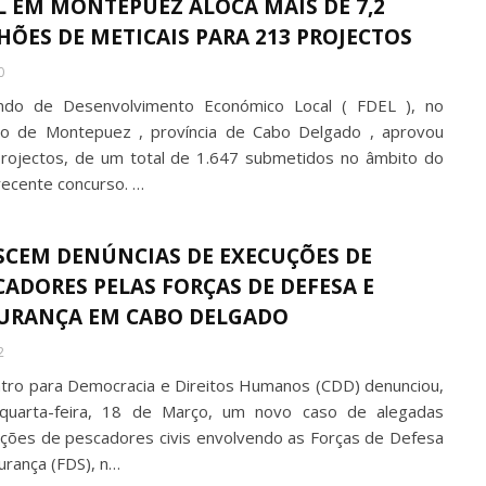
L EM MONTEPUEZ ALOCA MAIS DE 7,2
HÕES DE METICAIS PARA 213 PROJECTOS
0
do de Desenvolvimento Económico Local ( FDEL ), no
ito de Montepuez , província de Cabo Delgado , aprovou
rojectos, de um total de 1.647 submetidos no âmbito do
recente concurso. …
SCEM DENÚNCIAS DE EXECUÇÕES DE
CADORES PELAS FORÇAS DE DEFESA E
URANÇA EM CABO DELGADO
2
tro para Democracia e Direitos Humanos (CDD) denunciou,
quarta-feira, 18 de Março, um novo caso de alegadas
ções de pescadores civis envolvendo as Forças de Defesa
urança (FDS), n…