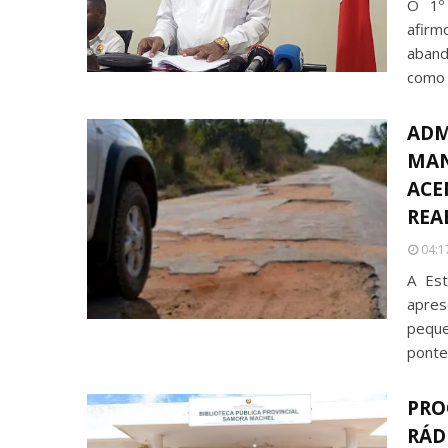
O 1º 
afirm
aband
como 
ADM
MAN
ACE
REA
04:1
A Est
apre
peque
ponte
PRO
RÁD