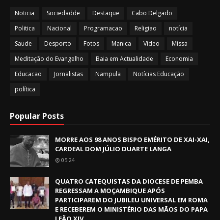
Noticia
Sociedadde
Destaque
Cabo Delgado
Politica
Nacional
Programacao
Religiao
notícia
Saude
Desporto
Fotos
Manica
Video
Missa
Meditação do Evangelho
Baia em Actualidade
Economia
Educacao
Jornalistas
Nampula
Notícias Educação
política
Popular Posts
MORRE AOS 98 ANOS BISPO EMÉRITO DE XAI-XAI,
CARDEAL DOM JÚLIO DUARTE LANGA
05:24
QUATRO CATEQUISTAS DA DIOCESE DE PEMBA
REGRESSAM A MOÇAMBIQUE APÓS
PARTICIPAREM DO JUBILEU UNIVERSAL EM ROMA
E RECEBEREM O MINISTÉRIO DAS MÃOS DO PAPA
LEÃO XIV