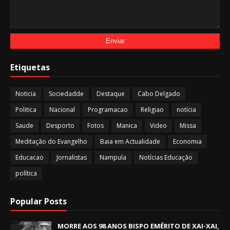
Etiquetas
Noticia
Sociedadde
Destaque
Cabo Delgado
Politica
Nacional
Programacao
Religiao
notícia
Saude
Desporto
Fotos
Manica
Video
Missa
Meditação do Evangelho
Baia em Actualidade
Economia
Educacao
Jornalistas
Nampula
Notícias Educação
política
Popular Posts
MORRE AOS 98 ANOS BISPO EMÉRITO DE XAI-XAI,