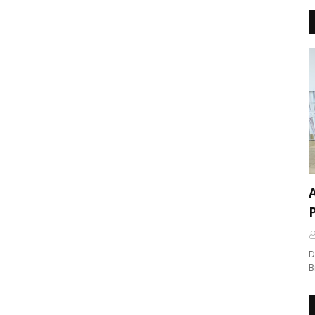
A
D
B