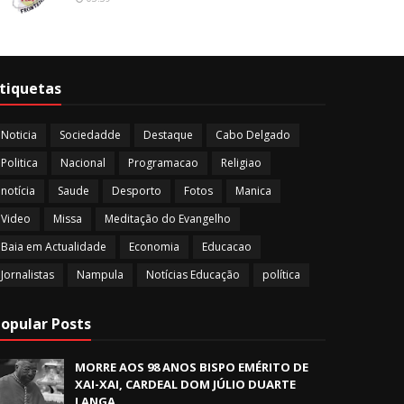
tiquetas
Noticia
Sociedadde
Destaque
Cabo Delgado
Politica
Nacional
Programacao
Religiao
notícia
Saude
Desporto
Fotos
Manica
Video
Missa
Meditação do Evangelho
Baia em Actualidade
Economia
Educacao
Jornalistas
Nampula
Notícias Educação
política
opular Posts
MORRE AOS 98 ANOS BISPO EMÉRITO DE
XAI-XAI, CARDEAL DOM JÚLIO DUARTE
LANGA