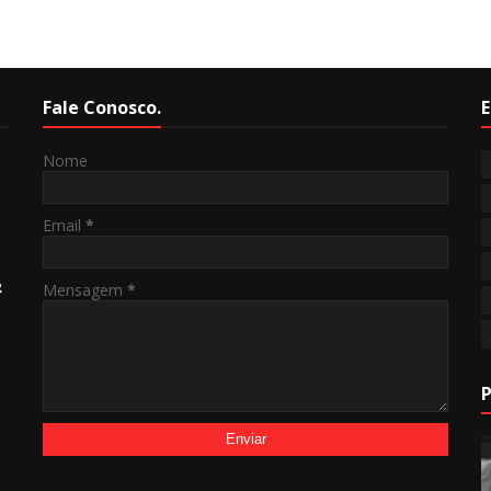
Fale Conosco.
E
Nome
Email
*
R
Mensagem
*
P