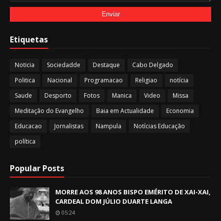
Etiquetas
Noticia
Sociedadde
Destaque
Cabo Delgado
Politica
Nacional
Programacao
Religiao
notícia
Saude
Desporto
Fotos
Manica
Video
Missa
Meditação do Evangelho
Baia em Actualidade
Economia
Educacao
Jornalistas
Nampula
Notícias Educação
política
Popular Posts
MORRE AOS 98 ANOS BISPO EMÉRITO DE XAI-XAI,
CARDEAL DOM JÚLIO DUARTE LANGA
05:24