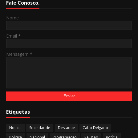
Fale Conosco.
Nome
Email
*
Mensagem
*
Etiquetas
Noticia
Sociedadde
Destaque
Cabo Delgado
Politica
Nacional
Programacao
Religiao
notícia