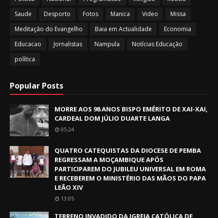
Saude
Desporto
Fotos
Manica
Video
Missa
Meditação do Evangelho
Baia em Actualidade
Economia
Educacao
Jornalistas
Nampula
Notícias Educação
política
Popular Posts
MORRE AOS 98 ANOS BISPO EMÉRITO DE XAI-XAI,
CARDEAL DOM JÚLIO DUARTE LANGA
05:24
QUATRO CATEQUISTAS DA DIOCESE DE PEMBA
REGRESSAM A MOÇAMBIQUE APÓS
PARTICIPAREM DO JUBILEU UNIVERSAL EM ROMA
E RECEBEREM O MINISTÉRIO DAS MÃOS DO PAPA
LEÃO XIV
13:05
TERRENO INVADIDO DA IGREJA CATÓLICA DE