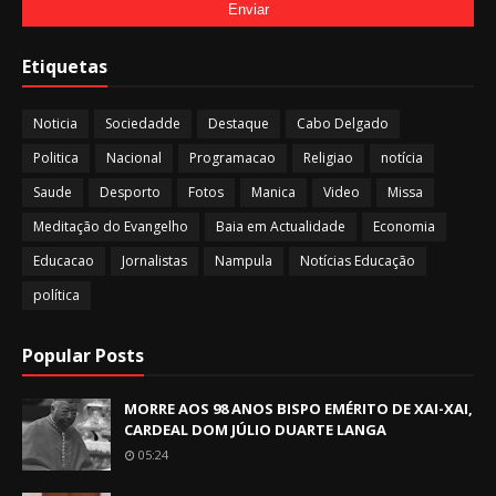
Etiquetas
Noticia
Sociedadde
Destaque
Cabo Delgado
Politica
Nacional
Programacao
Religiao
notícia
Saude
Desporto
Fotos
Manica
Video
Missa
Meditação do Evangelho
Baia em Actualidade
Economia
Educacao
Jornalistas
Nampula
Notícias Educação
política
Popular Posts
MORRE AOS 98 ANOS BISPO EMÉRITO DE XAI-XAI,
CARDEAL DOM JÚLIO DUARTE LANGA
05:24