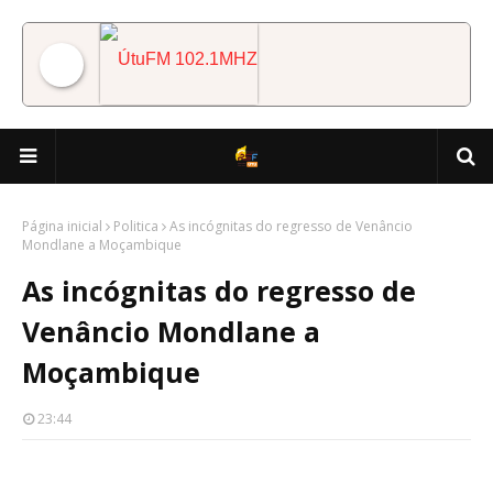
ÚtuFM 102.1MHZ
Página inicial
Politica
As incógnitas do regresso de Venâncio
Mondlane a Moçambique
As incógnitas do regresso de
Venâncio Mondlane a
Moçambique
23:44