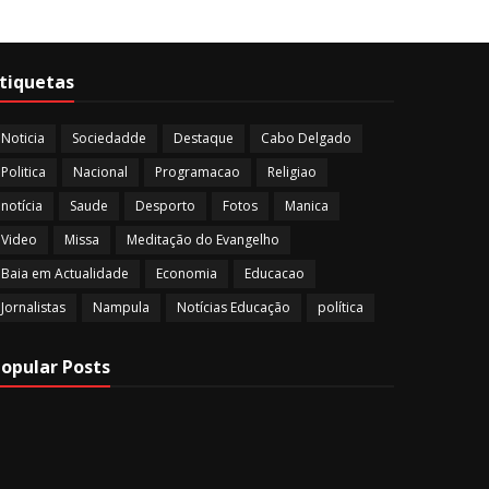
tiquetas
Noticia
Sociedadde
Destaque
Cabo Delgado
Politica
Nacional
Programacao
Religiao
notícia
Saude
Desporto
Fotos
Manica
Video
Missa
Meditação do Evangelho
Baia em Actualidade
Economia
Educacao
Jornalistas
Nampula
Notícias Educação
política
opular Posts