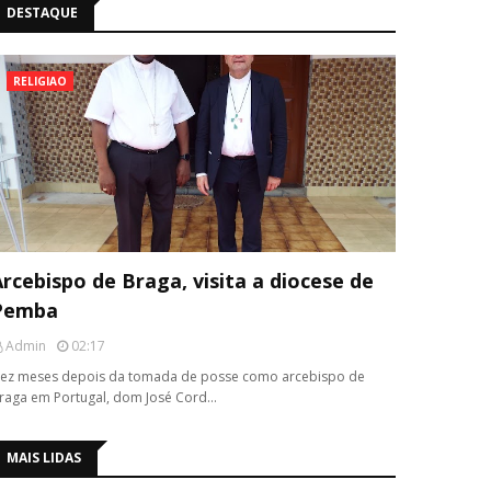
DESTAQUE
RELIGIAO
rcebispo de Braga, visita a diocese de
Pemba
Admin
02:17
ez meses depois da tomada de posse como arcebispo de
raga em Portugal, dom José Cord…
MAIS LIDAS