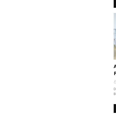
A
D
B