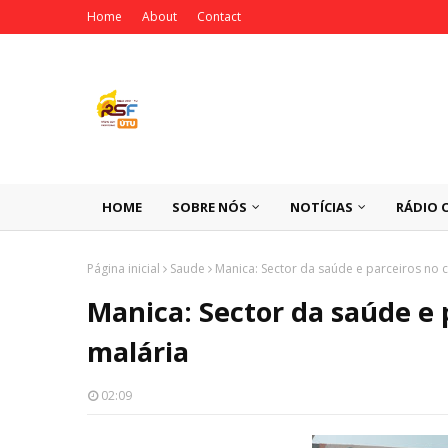
Home
About
Contact
HOME
SOBRE NÓS
NOTÍCIAS
RÁDIO 
Página inicial
Saude
Manica: Sector da saúde e parceiros no 
Manica: Sector da saúde e 
malária
02:09