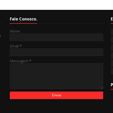
Fale Conosco.
E
Nome
R
Email
*
Mensagem
*
P