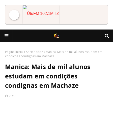
ÚtuFM 102.1MHZ
Página inicial
Sociedadde
Manica: Mais de mil alunos estudam em
condições condignas em Machaze
Manica: Mais de mil alunos
estudam em condições
condignas em Machaze
21:53